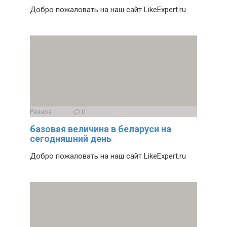
Добро пожаловать на наш сайт LikeExpert.ru
Разное
0
базовая величина в беларуси на
сегодняшний день
Добро пожаловать на наш сайт LikeExpert.ru