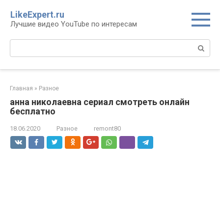
Перейти
LikeExpert.ru
к
Лучшие видео YouTube по интересам
контенту
Поиск:
Главная
»
Разное
анна николаевна сериал смотреть онлайн
бесплатно
18.06.2020
Разное
remont80