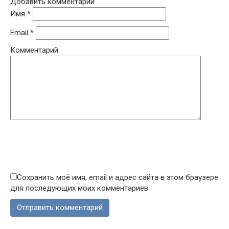
Добавить комментарий
Имя
*
Email
*
Комментарий
Сохранить моё имя, email и адрес сайта в этом браузере
для последующих моих комментариев.