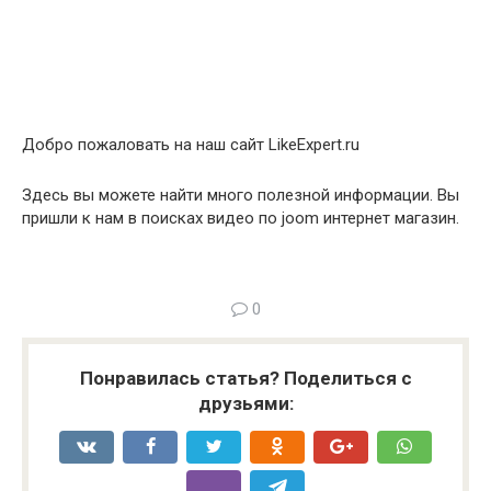
Добро пожаловать на наш сайт LikeExpert.ru
Здесь вы можете найти много полезной информации. Вы
пришли к нам в поисках видео по joom интернет магазин.
0
Понравилась статья? Поделиться с
друзьями: