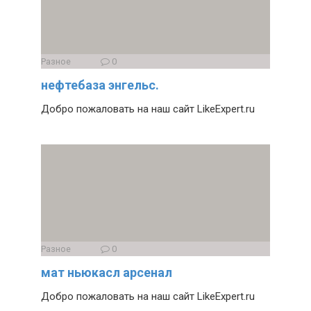
Разное
0
нефтебаза энгельс.
Добро пожаловать на наш сайт LikeExpert.ru
Разное
0
мат ньюкасл арсенал
Добро пожаловать на наш сайт LikeExpert.ru